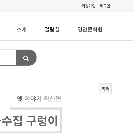
회원가입
로그인
소개
열람실
영암문화원
목록
옛 이야기
학산면
국수집 구렁이