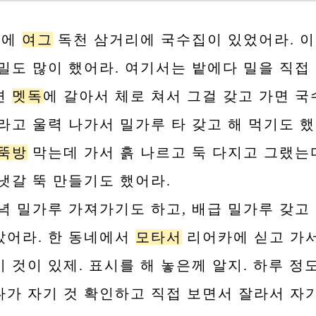
에
여그
독천 삼거리에 국수집이 있었어라. 이
 밀도 많이 했어라. 여기서는 밭에다 밀을 직접 
면
멧독
에 갈아서 체로 쳐서 그걸 갖고 가면 
라고 울력 나가서 밀가루 타 갖고 해 먹기도 했
뚝방
막는데 가서 흙 나르고 둑 다지고 그랬는
 냇갈 뚝 만들기도 했어라.
녁 밀가루 가져가기도 하고, 배급 밀가루 갖고
았어라. 한 동네에서
모타서
리어카에 싣고 가서
 것이 있제. 표시를 해 놓은께 알지. 하루 정
다가 자기 것 확인하고 직접 보면서 잘라서 자