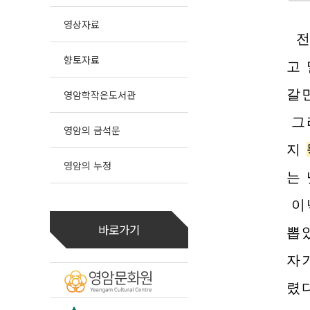
영상자료
전
향토자료
고
갈
영암학작은도서관
그
영암의 금석문
지
영암의 누정
는
이
바로가기
뽑
자기
렸