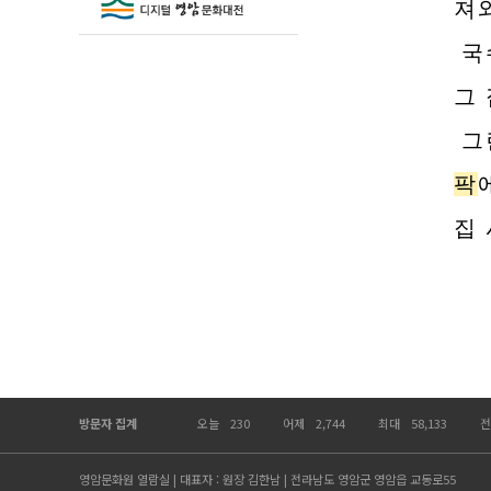
져와
국
그
그
팍
집
방문자 집계
오늘
230
어제
2,744
최대
58,133
전
영암문화원 열람실 | 대표자 : 원장 김한남 | 전라남도 영암군 영암읍 교동로55