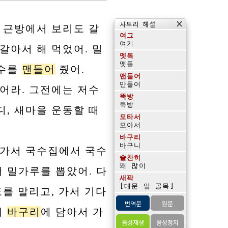
×
사투리 해설
 근방에서 보리도 갈
여그
갈아서 해 먹었어. 밀
멧독
국수를
맨들어
줬어.
맨들어
어라. 그전에는 저수
뚝방
디, 새마을 운동할 때
모타서
바구리
 가서 국수집에서 국수
솔찬히
 밀가루를 뽑았어. 다
새팍
[대문 앞 골목]
도를 말리고, 가서 기다
번역문
원문
기
바구리
에 담아서 가
음성재생
음성정지