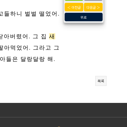
＜ 이전글
다음글 ＞
꼬들하니 벌벌 떨었어.
위로
닫아버렸어. 그 집
새
팔아먹었어. 그라고 그
 아들은 달랑달랑 해.
목록