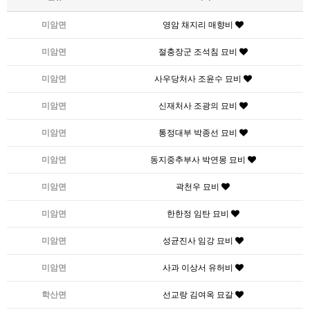
미암면
영암 채지리 매향비
미암면
절충장군 조석침 묘비
미암면
사우당처사 조윤수 묘비
미암면
신재처사 조광의 묘비
미암면
통정대부 박종선 묘비
미암면
동지중추부사 박연몽 묘비
미암면
곽천우 묘비
미암면
한한정 임탄 묘비
미암면
성균진사 임강 묘비
미암면
사과 이상서 유허비
학산면
선교랑 김여옥 묘갈