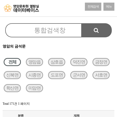
전체검색
메뉴
영암의 금석문
전체
영암읍
삼호읍
덕진면
금정면
신북면
시종면
도포면
군서면
서호면
학산면
미암면
Total 171건
1 페이지
분류
제목