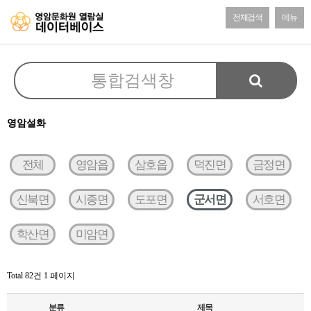
전체검색
메뉴
영암설화
전체
영암읍
삼호읍
덕진면
금정면
신북면
시종면
도포면
군서면
서호면
학산면
미암면
Total 82건
1 페이지
분류
제목