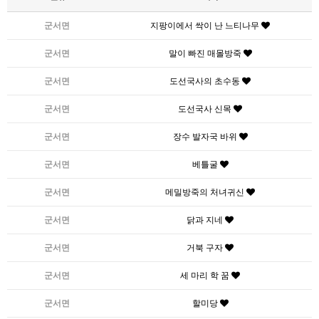
군서면
지팡이에서 싹이 난 느티나무
군서면
말이 빠진 매몰방죽
군서면
도선국사의 초수동
군서면
도선국사 신목
군서면
장수 발자국 바위
군서면
베틀굴
군서면
메밀방죽의 처녀귀신
군서면
닭과 지네
군서면
거북 구자
군서면
세 마리 학 꿈
군서면
할미당