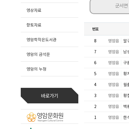
군서면
영상자료
향토자료
번호
영암학작은도서관
8
영암읍
알
7
영암읍
남
영암의 금석문
6
영암읍
구
영암의 누정
5
영암읍
황
4
영암읍
월
바로가기
3
영암읍
황
2
영암읍
백
1
영암읍
한