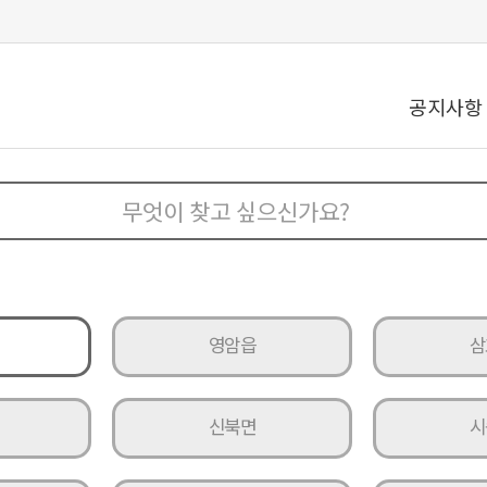
공지사항
영암읍
삼
신북면
시