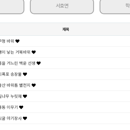
서호면
학
제목
구멍 바위
생이 낳는 거북바위
름을 거느린 백운 선생
치폭포 송장물
출산 바위틈 별천지
칠나무 누릿재
룡동 이무기
식굴 아기장사