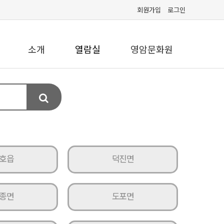
회원가입
로그인
소개
열람실
영암문화원
호읍
덕진면
종면
도포면