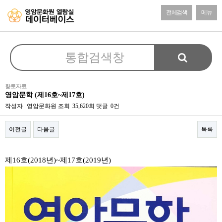
전체검색
메뉴
향토자료
영암문학 (제16호~제17호)
작성자
영암문화원
조회
35,620회
댓글
0건
이전글
다음글
목록
본문
제16호(2018년)~제17호(2019년)