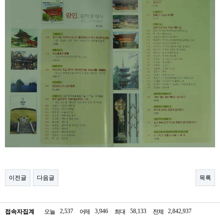
이전글
다음글
목록
2,537
3,946
58,133
2,842,937
접속자집계
오늘
어제
최대
전체