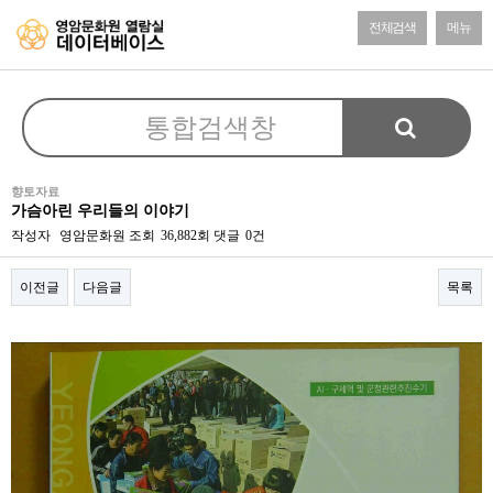
전체검색
메뉴
향토자료
가슴아린 우리들의 이야기
작성자
영암문화원
조회
36,882회
댓글
0건
이전글
다음글
목록
본문