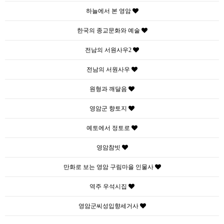
하늘에서 본 영암
한국의 종교문화와 예술
전남의 서원사우2
전남의 서원사우
원형과 깨달음
영암군 향토지
예토에서 정토로
영암참빗
만화로 보는 영암 구림마을 인물사
역주 우석시집
영암군씨성입향세거사