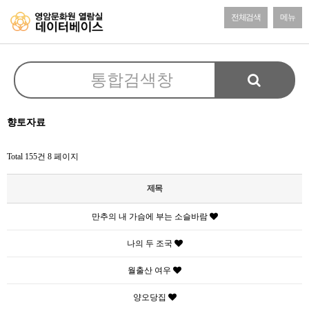
전체검색
메뉴
향토자료
Total 155건
8 페이지
제목
만추의 내 가슴에 부는 소슬바람
나의 두 조국
월출산 여우
양오당집