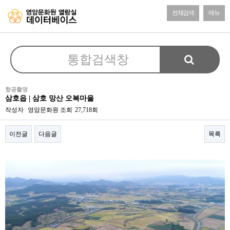
전체검색
메뉴
항공촬영
삼호읍 | 삼호 망산 오복마을
작성자
영암문화원
조회
27,718회
이전글
다음글
목록
본문