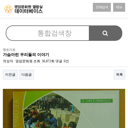
전체검색
메뉴
향토자료
가슴아린 우리들의 이야기
작성자
영암문화원
조회
36,872회
댓글
0건
이전글
다음글
목록
본문