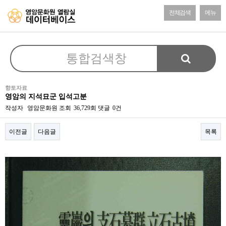
전체검색
메뉴
향토자료
영암의 지석묘군 입석고분
작성자
영암문화원
조회
36,729회
댓글
0건
이전글
다음글
목록
본문