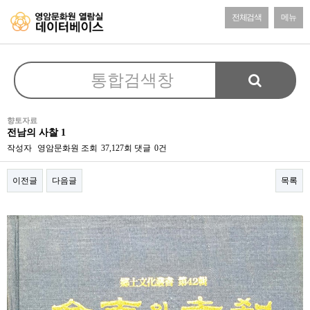
전체검색
메뉴
향토자료
전남의 사찰 1
작성자
영암문화원
조회
37,127회
댓글
0건
이전글
다음글
목록
본문