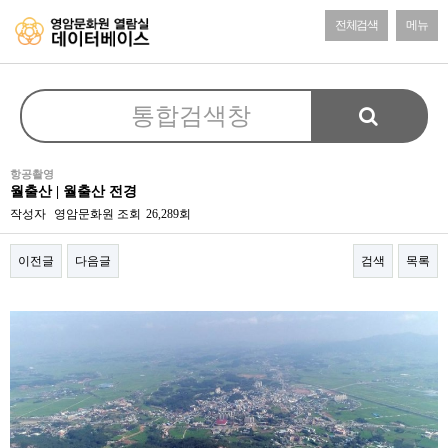
전체검색
메뉴
항공촬영
월출산 | 월출산 전경
작성자
영암문화원
조회
26,289회
이전글
다음글
검색
목록
본문